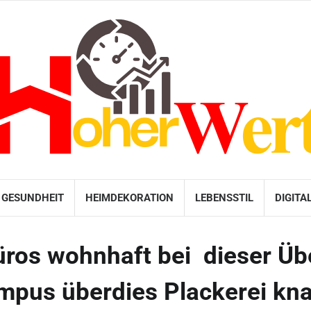
GESUNDHEIT
HEIMDEKORATION
LEBENSSTIL
DIGITA
üros wohnhaft bei dieser Üb
mpus überdies Plackerei kn