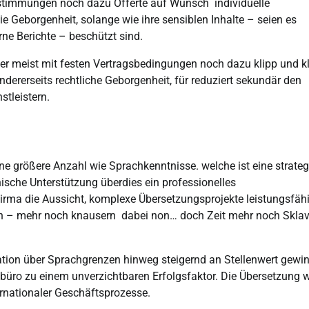
stimmungen noch dazu Offerte auf Wunsch individuelle
 Geborgenheit, solange wie ihre sensiblen Inhalte – seien es
rne Berichte – beschützt sind.
ter meist mit festen Vertragsbedingungen noch dazu klipp und k
dererseits rechtliche Geborgenheit, für reduziert sekundär den
tleistern.
ne größere Anzahl wie Sprachkenntnisse. welche ist eine strate
nische Unterstützung überdies ein professionelles
a die Aussicht, komplexe Übersetzungsprojekte leistungsfähi
en – mehr noch knausern dabei non… doch Zeit mehr noch Sklave
rsation über Sprachgrenzen hinweg steigernd an Stellenwert gewin
büro zu einem unverzichtbaren Erfolgsfaktor. Die Übersetzung w
ernationaler Geschäftsprozesse.