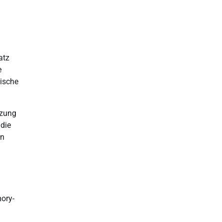
atz
e
gische
tzung
 die
en
ory-