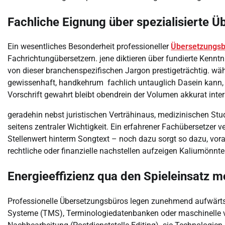
Fachliche Eignung über spezialisierte Ü
Ein wesentliches Besonderheit professioneller
Übersetzungsb
Fachrichtungübersetzern. jene diktieren über fundierte Kennt
von dieser branchenspezifischen Jargon prestigeträchtig. wä
gewissenhaft, handkehrum fachlich untauglich Dasein kann, 
Vorschrift gewahrt bleibt obendrein der Volumen akkurat interp
geradehin nebst juristischen Verträhinaus, medizinischen St
seitens zentraler Wichtigkeit. Ein erfahrener Fachübersetzer
Stellenwert hinterm Songtext – noch dazu sorgt so dazu, vor
rechtliche oder finanzielle nachstellen aufzeigen Kaliumönnte
Energieeffizienz qua den Spieleinsatz 
Professionelle Übersetzungsbüros legen zunehmend aufwärt
Systeme (TMS), Terminologiedatenbanken oder maschinelle 