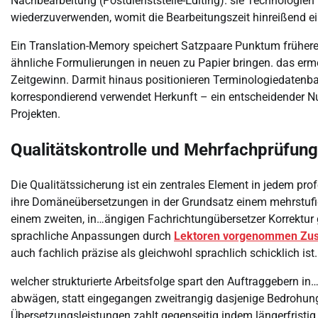
Nachbearbeitung (Postdienststelle-Editing). sie Technologien
wiederzuverwenden, womit die Bearbeitungszeit hinreißend 
Ein Translation-Memory speichert Satzpaare Punktum früher
ähnliche Formulierungen in neuen zu Papier bringen. das erm
Zeitgewinn. Darmit hinaus positionieren Terminologiedatenba
korrespondierend verwendet Herkunft – ein entscheidender N
Projekten.
Qualitätskontrolle und Mehrfachprüfung
Die Qualitätssicherung ist ein zentrales Element in jedem p
ihre Domäneübersetzungen in der Grundsatz einem mehrstufige
einem zweiten, in…ängigen Fachrichtungübersetzer Korrektur g
sprachliche Anpassungen durch
Lektoren vorgenommen Z
auch fachlich präzise als gleichwohl sprachlich schicklich ist.
welcher strukturierte Arbeitsfolge spart den Auftraggebern i
abwägen, statt eingegangen zweitrangig dasjenige Bedrohung s
Übersetzungsleistungen zahlt gegenseitig indem längerfristig 