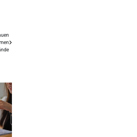
auen
mmen
Wände