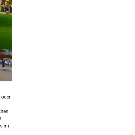
 oder
chen
ot
rs im