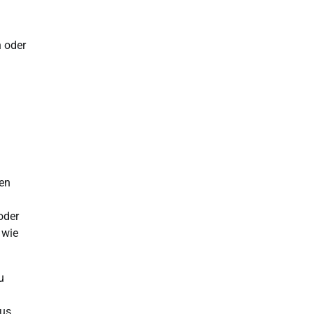
 oder
hen
oder
 wie
u
aus