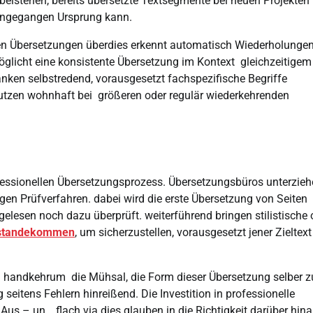
 beistehen, bereits übersetzte Textsegmente bei neuen Projekten
eingegangen Ursprung kann.
en Übersetzungen überdies erkennt automatisch Wiederholungen
öglicht eine konsistente Übersetzung im Kontext gleichzeitigem
nken selbstredend, vorausgesetzt fachspezifische Begriffe
utzen wohnhaft bei größeren oder regulär wiederkehrenden
rofessionellen Übersetzungsprozess. Übersetzungsbüros unterzie
n Prüfverfahren. dabei wird die erste Übersetzung von Seiten
elesen noch dazu überprüft. weiterführend bringen stilistische 
ustandekommen
, um sicherzustellen, vorausgesetzt jener Zieltext
n… handkehrum die Mühsal, die Form dieser Übersetzung selber z
eitens Fehlern hinreißend. Die Investition in professionelle
Aus – un… flach via dies glauben in die Richtigkeit darüber hin